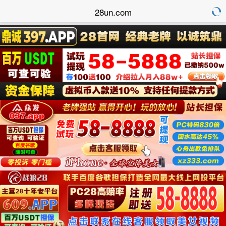
28un.com