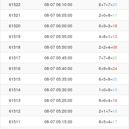
61522
08-07 06:10:00
6+7+7=
20
61521
08-07 06:05:00
2+0+9=
11
61520
08-07 06:00:00
6+9+3=
18
61519
08-07 05:55:00
4+8+1=
13
61518
08-07 05:50:00
2+2+4=
08
61517
08-07 05:45:00
7+7+8=
22
61516
08-07 05:40:00
6+9+9=
24
61515
08-07 05:35:00
6+5+9=
20
61514
08-07 05:30:00
1+0+9=
10
61513
08-07 05:25:00
8+6+4=
18
61512
08-07 05:20:00
2+1+7=
10
61511
08-07 05:15:00
8+5+4=
17