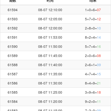
期数
时间
结果
61594
08-07 12:10:00
1+0+6=
07
61593
08-07 12:05:00
5+7+0=
12
61592
08-07 12:00:00
2+8+0=
10
61591
08-07 11:53:00
8+2+4=
14
61590
08-07 11:50:00
5+7+4=
16
61589
08-07 11:45:00
2+0+6=
08
61588
08-07 11:40:00
2+6+1=
09
61587
08-07 11:35:00
4+7+4=
15
61586
08-07 11:30:00
8+4+9=
21
61585
08-07 11:25:00
3+9+6=
18
61584
08-07 11:20:00
9+2+0=
11
61583
08-07 11:15:00
7+2+0=
09